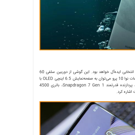
برای کاربرانی که به دنبال گوشی با دوربینی سلفی قدرتمند هستند، نوا 10 پرو انتخابی ایده‌آل خواهد بود. این گوشی از دوربین سلفی 60
مگاپیکسلی بهره‌مند است که عکس‌های باکیفیتی را ثبت می‌کند. از دیگر مشخصات نوا 10 پرو می‌توان به صفحه‌نمایش 6.5 اینچی OLED با
رزولوشن Full HD+ و نرخ رفرش 120 هرتز، دوربین 50 مگاپیکسلی اصلی، پردازنده قدرتمند Snapdragon 7 Gen 1، باتری 4500