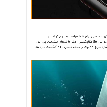
 گوشی قدرتمند و باکیفیت با قیمتی مناسب‌تر هستید، میت 60 پرو گزینه مناسبی برای شما خواهد بود. این گوشی از
صفحه‌نمایش 6.7 اینچی OLED با رزولوشن Full HD+ و نرخ رفرش 120 هرتز، دوربین 50 مگاپیکسلی اصلی با لنزهای پیشرفته، پردازنده
قدرتمند Snapdragon 8 Gen 1، باتری 4700 میلی‌آمپر ساعت با پشتیبانی از شارژ سریع 66 وات و حافظه داخلی 512 گیگابایت بهره‌مند