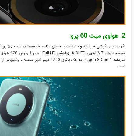
2. هواوی میت 60 پرو:
اگر به دنبال
است.