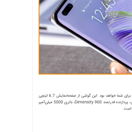
اگر به دنبال گوشی میان‌رده با قابلیت‌های 5G هستید، Y90 5G انتخاب مناسبی برای شما خواهد بود. این گوشی از صفحه‌نمایش 6.7 اینچی
LCD با رزولوشن Full HD+ و نرخ رفرش 90 هرتز، دوربین 64 مگاپیکسلی اصلی، پردازنده قدرتمند Dimensity 900، باتری 5000 میلی‌آمپر