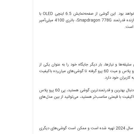
اگر به دنبال گوشی با قیمتی مناسب هستید، P50E گزینه مناسبی برای شما خواهد بود. این گوشی از صفحه‌نمایش 6.5 اینچی OLED با
رزولوشن Full HD+ و نرخ رفرش 90 هرتز، دوربین 50 مگاپیکسلی اصلی، پردازنده قدرتمند Snapdragon 778G، باتری 4100 میلی‌آمپر
 تمامی سلیقه‌ها و نیازها، بار دیگر جایگاه خود را به عنوان یکی از
برندهای پیشرو در این صنعت تثبیت کرد. از پرچمداران قدرتمند مانند پی 60 پرو پلاس و میت 60 پرو گرفته تا گوشی‌های میان‌رده باکیفیت
انتخاب بهترین گوشی هواوی برای شما به نیازها و بودجه‌تان بستگی دارد. اگر به دنبال بهترین و قدرتمندترین گوشی هستید، پی 60 پرو پلاس
وشی باکیفیت با قیمتی مناسب‌تر هستید، می‌توانید از بین مدل‌های
در نظر داشته باشید که این لیست بر اساس پیش‌بینی‌ها و شایعات موجود در سال 2024 تهیه شده است و ممکن است گوشی‌های دیگری