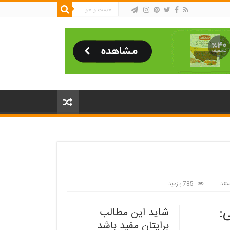
تند
785 بازدید
:
شاید این مطالب
برایتان مفید باشد