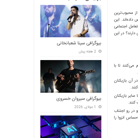
از محبوب‌ترین
داده‌اند. این
 تعامل اجتماعی
 دارند؟ در این
بیوگرافی سینا شعبانخانی
2 هفته پیش
می‌کنند تا با
ر آن بازیکنان
نند.
سایر بازیکنان
بیوگرافی سیروان خسروی
کنند.
1 جولای, 2026
 در رو اجتناب
حساس انزوا را