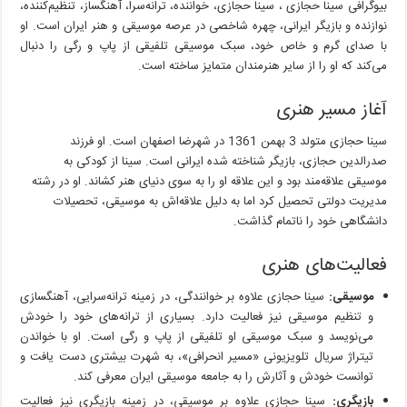
چند
بیوگرافی سینا حجازی ، سینا حجازی، خواننده، ترانه‌سرا، آهنگساز، تنظیم‌کننده،
وجهی
نوازنده و بازیگر ایرانی، چهره شاخصی در عرصه موسیقی و هنر ایران است. او
با صدای گرم و خاص خود، سبک موسیقی تلفیقی از پاپ و رگی را دنبال
می‌کند که او را از سایر هنرمندان متمایز ساخته است.
آغاز مسیر هنری
سینا حجازی متولد 3 بهمن 1361 در شهرضا اصفهان است. او فرزند
صدرالدین حجازی، بازیگر شناخته شده ایرانی است. سینا از کودکی به
موسیقی علاقه‌مند بود و این علاقه او را به سوی دنیای هنر کشاند. او در رشته
مدیریت دولتی تحصیل کرد اما به دلیل علاقه‌اش به موسیقی، تحصیلات
دانشگاهی خود را ناتمام گذاشت.
فعالیت‌های هنری
موسیقی:
سینا حجازی علاوه بر خوانندگی، در زمینه ترانه‌سرایی، آهنگسازی
و تنظیم موسیقی نیز فعالیت دارد. بسیاری از ترانه‌های خود را خودش
می‌نویسد و سبک موسیقی او تلفیقی از پاپ و رگی است. او با خواندن
تیتراژ سریال تلویزیونی «مسیر انحرافی»، به شهرت بیشتری دست یافت و
توانست خودش و آثارش را به جامعه موسیقی ایران معرفی کند.
بازیگری:
سینا حجازی علاوه بر موسیقی، در زمینه بازیگری نیز فعالیت