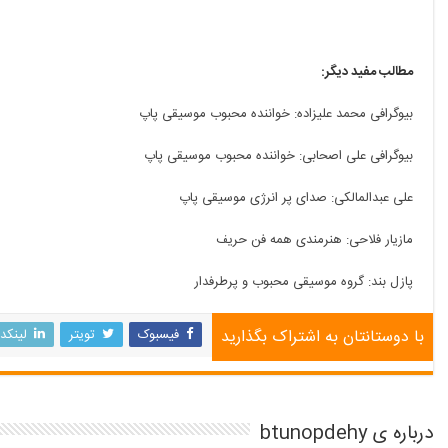
مطالب مفید دیگر:
بیوگرافی محمد علیزاده: خواننده محبوب موسیقی پاپ
بیوگرافی علی اصحابی: خواننده محبوب موسیقی پاپ
علی عبدالمالکی: صدای پر انرژی موسیقی پاپ
مازیار فلاحی: هنرمندی همه فن حریف
پازل بند: گروه موسیقی محبوب و پرطرفدار
با دوستانتان به اشتراک بگذارید
فیسبوک
تویتر
لینکد
درباره ی btunopdehy