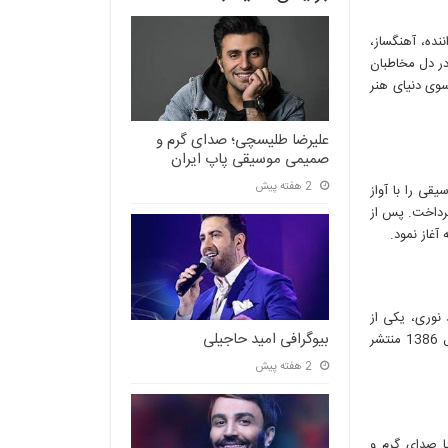
ننده، آهنگساز،
 در دل مخاطبان
 سوی دنیای هنر
علیرضا طلیسچی؛ صدای گرم و
صمیمی موسیقی پاپ ایران
2 هفته پیش
ان متولد شد. او از سن 7 سالگی موسیقی را با آواز
ن گیتار پرداخت. پس از
آغاز نمود.
نوری، یکی از
بیوگرافی امید حاجیلی
اساتید موسیقی ایران، آموزش دید. اولین تک‌آهنگ او با نام “فقط برو” در سال 1386 منتشر
2 هفته پیش
ا صدای گرم و